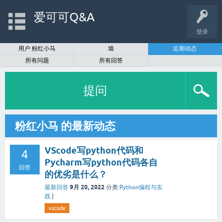
爱可可Q&A
登录
用户 粉红小马
墙
近期动态
所有问题
所有回答
提问
粉红小马 的最新动态
VScode写python代码和
4
Pycharm写python代码各自
回答
的优劣是什么？
9月 20, 2022
最新回答
分类:
Python编程与实
践
|
vscode