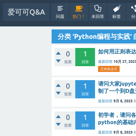
爱可可Q&A
问题
热门！
未回答
标签
分
分类 'Python编程与实践
如何用正则表
0
1
10月 27, 202
最新回答
投票
回答
正则表达式
请问大家jupy
0
1
制了一个到D盘
投票
回答
9月 8, 2023
最新回答
初学者，请问各
0
1
python的基
投票
回答
9月 8, 2023
最新回答