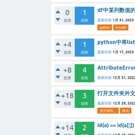
df中某列数值
0
1
1月 31, 2023
最新回答
投票
回答
python
vscode
python中将l
+4
1
1月 17, 2023
最新回答
投票
回答
AttributeE
+8
4
12月 31, 202
最新回答
投票
回答
打开文件夹外
+18
3
12月 29, 202
最新回答
投票
回答
文件读写，
格式
id(a) == id(
+14
2