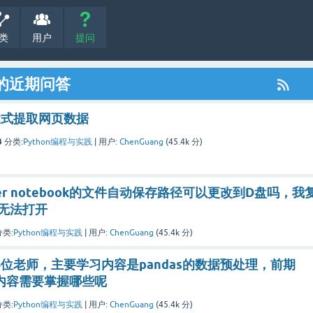
类
用户
提问
' 的近期问答
达式提取网页数据
3
分类:
Python编程与实践
|
用户:
ChenGuang
(
45.4k
分)
ter notebook的文件自动保存路径可以更改到D盘吗，我
无法打开
分类:
Python编程与实践
|
用户:
ChenGuang
(
45.4k
分)
位老师，主要学习内容是pandas的数据预处理，前期
础内容需要掌握哪些呢
分类:
Python编程与实践
|
用户:
ChenGuang
(
45.4k
分)