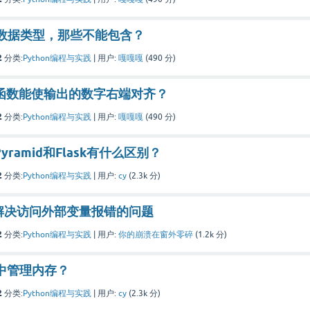
那些数据类型，那些不能包含？
2
分类:
Python编程与实践
|
用户:
嘎嘎嘎
(
490
分)
什么函数能使输出的数字右端对齐？
2
分类:
Python编程与实践
|
用户:
嘎嘎嘎
(
490
分)
Pyramid和Flask有什么区别？
2
分类:
Python编程与实践
|
用户:
cy
(
2.3k
分)
怎么解决访问外部变量报错的问题
2
分类:
Python编程与实践
|
用户:
你的崩溃在窗外零碎
(
1.2k
分)
n中管理内存？
2
分类:
Python编程与实践
|
用户:
cy
(
2.3k
分)