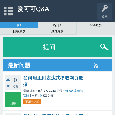
爱可可Q&A
登录
最新
热门！
投票最多
回答最多
浏览最多
提问
最新问题
如何用正则表达式提取网页数
0
据
投票
10月 27, 2023
最新提问
分类:
Python编程与
1
实践
|
用户:
葵
(
280
分)
正则表达式
回答