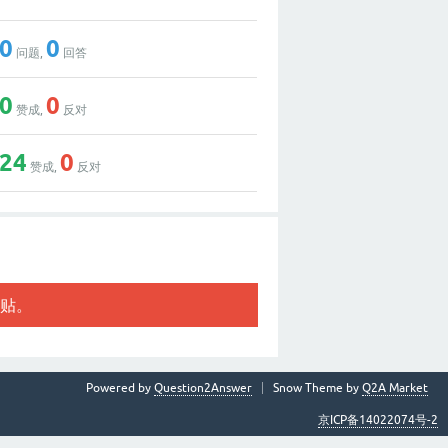
0
0
问题,
回答
0
0
赞成,
反对
24
0
赞成,
反对
贴。
Powered by
Question2Answer
Snow Theme by
Q2A Market
京ICP备14022074号-2