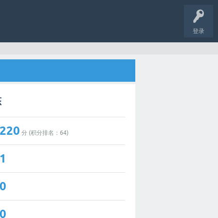
登录
态
220
分 (积分排名：
64
)
1
0
0