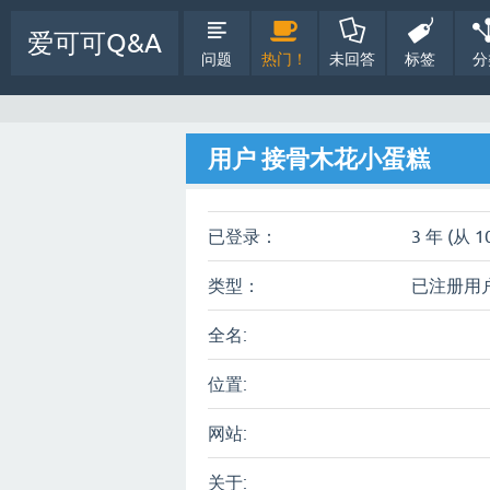
爱可可Q&A
问题
热门！
未回答
标签
分
用户 接骨木花小蛋糕
已登录：
3 年 (从 1
类型：
已注册用
全名:
位置:
网站:
关于: