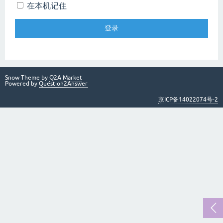
在本机记住
Snow Theme by
Q2A Market
Powered by
Question2Answer
京ICP备14022074号-2