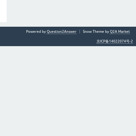
Powered by
Question2Answer
Snow Theme by
Q2A Market
京ICP备14022074号-2